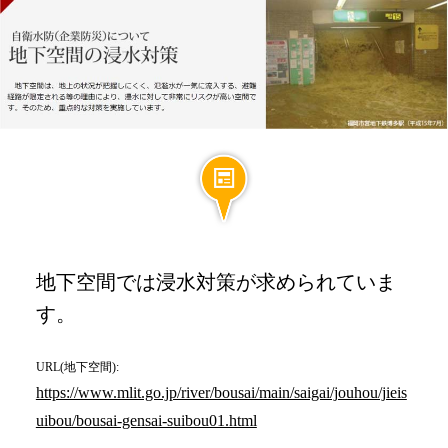
地下空間では浸水対策が求められていま
す。
URL(地下空間):
https://www.mlit.go.jp/river/bousai/main/saigai/jouhou/jieis
uibou/bousai-gensai-suibou01.html